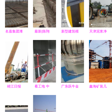
名嘉集团潍
最新|陈翔
新型建筑模
天津泥浆净
坊项目 建
路地道主体
板支撑系统
化设备出租
设工程施工
结构全线贯
昌黎县天建
助力建设工
再上新台阶
通!
钢结构引领
程高效施工
行业升级与
专业定制服
务
靖江日报
看工地 中
广东跃牛金
鑫海矿装几
中铁建桥梁
建二局万达
属屋面保温
内亚
科技产业园
项目现场亮
隔热工程施
3000TPD
桩基施工稳
点图录解析
工技术解析
金矿炭浆项