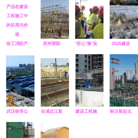
徐工消防产
郑州荥阳
“匠心”换“安
2025建设
品在建设工
跑出重大项
心”丨台山
工程施工品
程施工中的
目建设“加
碧桂园·钻
牌展商一览
应用与价值
速度”，建
石湾“工地
设工程施工
开放日”活
彰显新活力
动圆满结束
武汉铁塔公
合浦总江新
建设工程施
标注新起点
司荣登首
水闸建设进
工现场消防
气象部门统
批‘无废工
展顺利，建
安全技术规
筹建设雄安