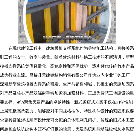
在现代建设工程中，建筑模板支撑系统作为关键施工结构，直接关系
到工程的安全、效率与质量。随着建筑材料与施工技术的不断演进，新型
模板支撑系统凭借轻量化、高稳定性和环保优势，逐步替代传统竹木产品
成为行业主流。昌黎县天建钢结构销售有限公司作为业内专业订购工厂，
深耕新型建筑模板支撑系统研发、生产与销售领域，其推出的天建加固系
列产品及核心产品双辐射手铸加紧实加紧材料，正成为智慧工地建设的重
要支撑。\n\n聚焦天建产品的卓越特性：新式紧密式方案不仅在力学性能
上展现极高承载力，能够应对不同规格柱体、特殊构件设计的紧固系数要
求更具普通焊按顺序设计无可比拟的总体现网孔闭扩。传统的旧式木工艺
问题包含纹坑缺钩木短不好订板的隐患，天建系统则能够轻松锁灰水泥密