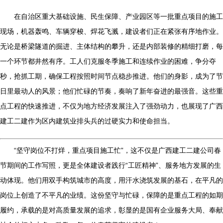
在自治区重大基础设施、民生保障、产业园区等一批重点项目的施工
现场，机器轰鸣、车辆穿梭、焊花飞溅，建设者们正在紧张有序地作业。
无论是桥梁隧道的掘进、主体结构的攀升，还是内部装修的精细打磨，每
一个环节都井然有序。工人们克服冬季施工和连续作业的困难，争分夺
秒，抢抓工期，确保工程按照时间节点稳步推进。他们的身影，成为了节
日里最动人的风景；他们忙碌的节奏，奏响了新年奋进的最强音。这些重
点工程的快速推进，不仅为地方经济发展注入了强劲动力，也展现了广西
建工二建作为区内建筑业排头兵的过硬实力和使命担当。
“坚守岗位不打烊，重点项目施工忙”，这不仅是广西建工二建公司春
节期间的工作写照，更是全体建设者践行“工匠精神”、服务地方发展的生
动体现。他们用双手构筑城市的高度，用汗水浇筑发展的基石，在平凡的
岗位上创造了不平凡的业绩。这份坚守与忙碌，保障的是重点工程的如期
履约，承载的是对高质量发展的追求，彰显的是国有企业服务大局、奉献