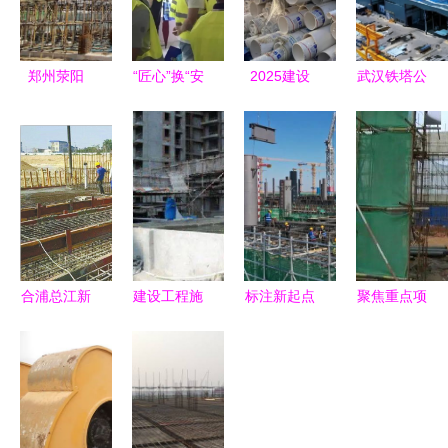
郑州荥阳
“匠心”换“安
2025建设
武汉铁塔公
跑出重大项
心”丨台山
工程施工品
司荣登首
目建设“加
碧桂园·钻
牌展商一览
批‘无废工
速度”，建
石湾“工地
厂’榜单 以
设工程施工
开放日”活
绿色施工铸
彰显新活力
动圆满结束
就城市新标
杆
合浦总江新
建设工程施
标注新起点
聚焦重点项
水闸建设进
工现场消防
气象部门统
目建设 ▎
展顺利，建
安全技术规
筹建设雄安
唐山宏正公
成后将惠及
范问答
新区国家气
司铁路客车
25万居民
候观象台建
配件新材料
设工程正式
项目加紧施