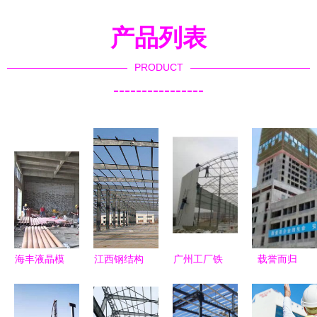
产品列表
PRODUCT
----------------
海丰液晶模
江西钢结构
广州工厂铁
载誉而归
块高新技术
工程施工加
皮瓦房建设
西北公司六
企业高通实
工 一站式
工程团队
个项目荣获