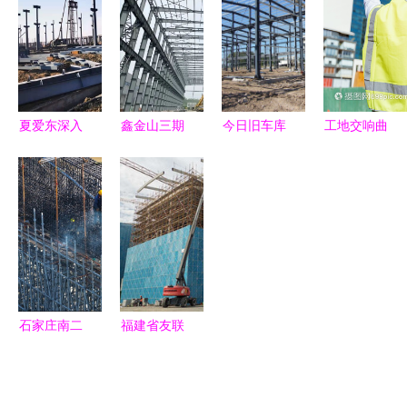
业预计今年
周到服务助
高效施工的
全国“建设
建成投产，
力建设工程
专业力量
工程施工项
建设工程施
高质量实施
目安全生产
工稳步推进
标准化工
地”称号
夏爱东深入
鑫金山三期
今日旧车库
工地交响曲
兴化高新区
智能工厂建
拆除行情
安全背心下
项目建设现
设迈出坚实
聚焦钢结构
的建设者之
场调研指导
步伐，钢结
厂房、库
歌
强调安全高
构主体工程
房、车库、
效推进工程
圆满完工
厂棚拆除与
施工
现款结算模
式
石家庄南二
福建省友联
环快速连通
建设工程有
工程全速推
限公司 打